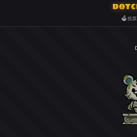
DOTC
🗳️ 投票