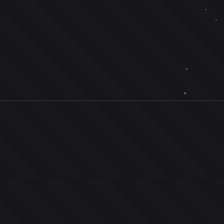
0
ユーザー
人
0
投票お題
件
0
投票
票