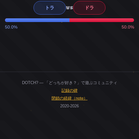
VS
トラ
ドラ
50.0%
50.0%
DOTCH? — 「どっちが好き？」で遊ぶコミュニティ
記録の碑
閉鎖の経緯（note）
2020-2026
0
ユーザー
人
0
投票お題
件