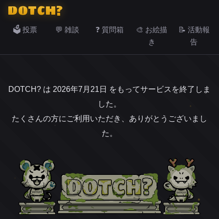
DOTCH?
🗳️ 投票
💬 雑談
❓ 質問箱
🎨 お絵描
📝 活動報
き
告
DOTCH? は 2026年7月21日 をもってサービスを終了しま
した。
たくさんの方にご利用いただき、ありがとうございまし
た。