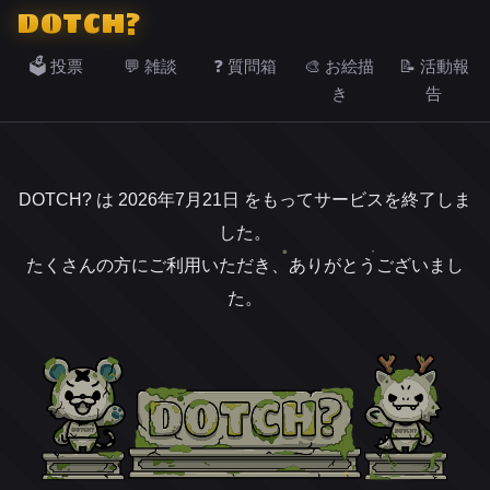
DOTCH?
🗳️ 投票
💬 雑談
❓ 質問箱
🎨 お絵描
📝 活動報
き
告
DOTCH? は 2026年7月21日 をもってサービスを終了しま
した。
たくさんの方にご利用いただき、ありがとうございまし
た。