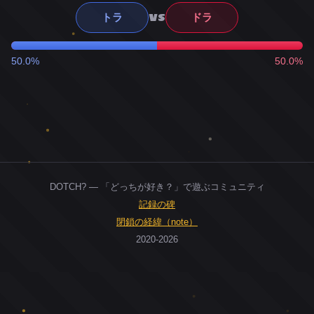
VS
トラ
ドラ
50.0%
50.0%
DOTCH? — 「どっちが好き？」で遊ぶコミュニティ
記録の碑
閉鎖の経緯（note）
2020-2026
0
ユーザー
人
0
投票お題
件