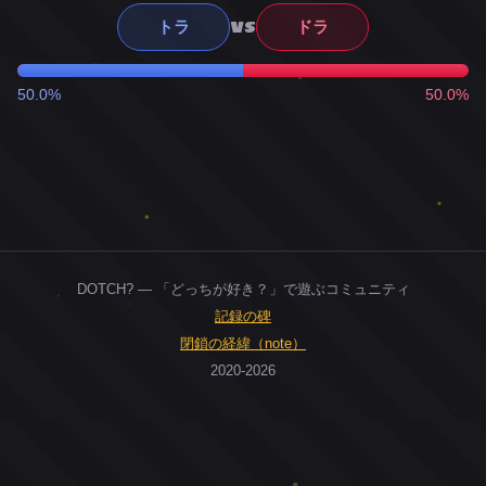
VS
トラ
ドラ
50.0%
50.0%
DOTCH? — 「どっちが好き？」で遊ぶコミュニティ
記録の碑
閉鎖の経緯（note）
2020-2026
0
ユーザー
人
0
投票お題
件