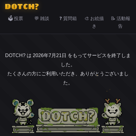
DOTCH?
🗳️ 投票
💬 雑談
❓ 質問箱
🎨 お絵描
📝 活動報
き
告
DOTCH? は 2026年7月21日 をもってサービスを終了しま
した。
たくさんの方にご利用いただき、ありがとうございまし
た。