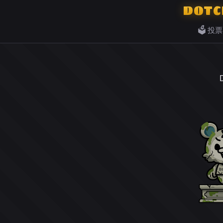
DOTC
🗳️ 投票