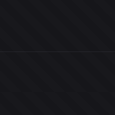
0
ユーザー
人
0
投票お題
件
0
投票
票