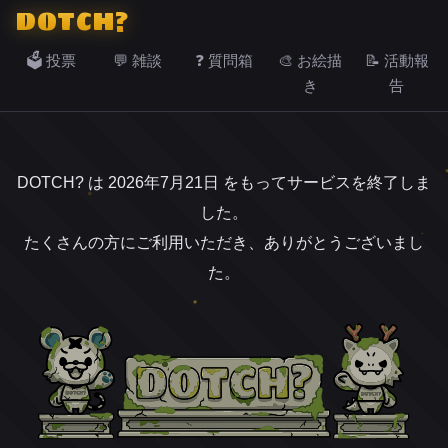
DOTCH?
🗳️ 投票
💬 雑談
❓ 質問箱
🎨 お絵描
📝 活動報
き
告
DOTCH? は 2026年7月21日 をもってサービスを終了しま
した。
たくさんの方にご利用いただき、ありがとうございまし
た。