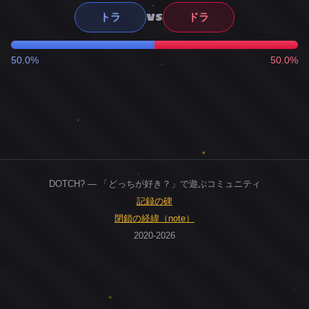
VS
トラ
ドラ
50.0%
50.0%
DOTCH? — 「どっちが好き？」で遊ぶコミュニティ
記録の碑
閉鎖の経緯（note）
2020-2026
0
ユーザー
人
0
投票お題
件