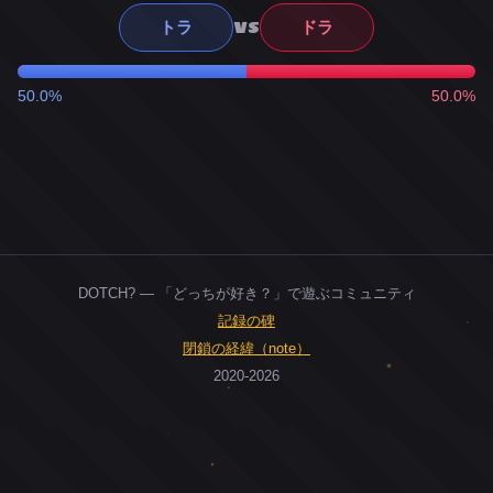
VS
トラ
ドラ
50.0%
50.0%
DOTCH? — 「どっちが好き？」で遊ぶコミュニティ
記録の碑
閉鎖の経緯（note）
2020-2026
0
ユーザー
人
0
投票お題
件