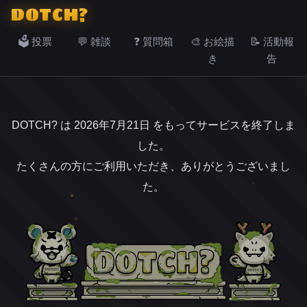
DOTCH?
🗳️ 投票
💬 雑談
❓ 質問箱
🎨 お絵描
📝 活動報
き
告
DOTCH? は 2026年7月21日 をもってサービスを終了しま
した。
たくさんの方にご利用いただき、ありがとうございまし
た。