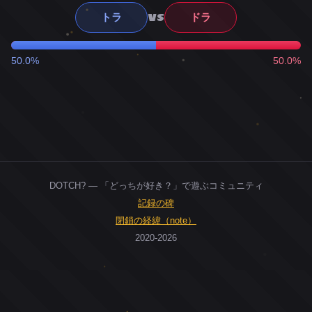
VS
トラ
ドラ
50.0%
50.0%
DOTCH? — 「どっちが好き？」で遊ぶコミュニティ
記録の碑
閉鎖の経緯（note）
2020-2026
0
ユーザー
人
0
投票お題
件