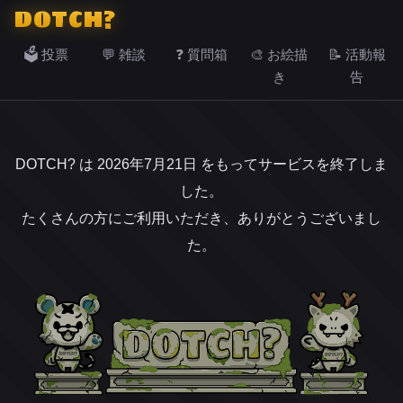
DOTCH?
🗳️ 投票
💬 雑談
❓ 質問箱
🎨 お絵描
📝 活動報
き
告
DOTCH? は 2026年7月21日 をもってサービスを終了しま
した。
たくさんの方にご利用いただき、ありがとうございまし
た。