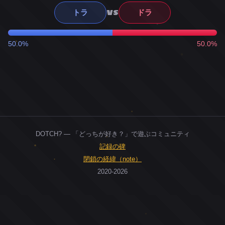
VS
トラ
ドラ
50.0%
50.0%
DOTCH? — 「どっちが好き？」で遊ぶコミュニティ
記録の碑
閉鎖の経緯（note）
2020-2026
0
ユーザー
人
0
投票お題
件