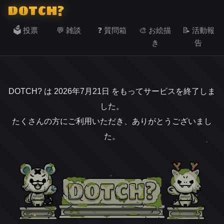
DOTCH?
🗳️ 投票
💬 雑談
❓ 質問箱
🎨 お絵描
📝 活動報
き
告
DOTCH? は 2026年7月21日 をもってサービスを終了しま
した。
たくさんの方にご利用いただき、ありがとうございまし
た。