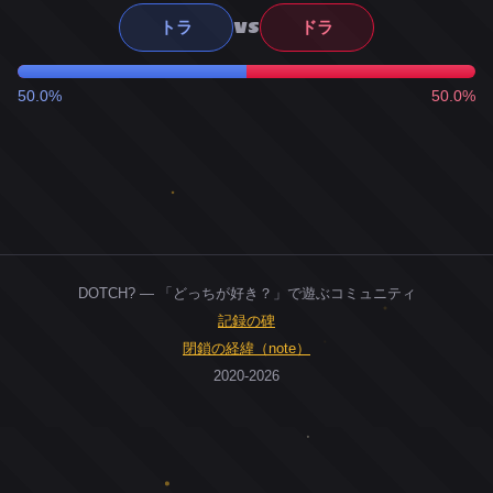
VS
トラ
ドラ
50.0%
50.0%
DOTCH? — 「どっちが好き？」で遊ぶコミュニティ
記録の碑
閉鎖の経緯（note）
2020-2026
0
ユーザー
人
0
投票お題
件