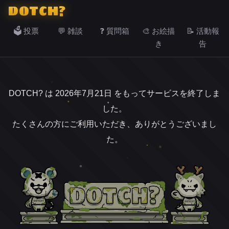
DOTCH?
🗳️ 投票
💬 雑談
❓ 質問箱
🎨 お絵描
📝 活動報
き
告
DOTCH? は 2026年7月21日 をもってサービスを終了しま
した。
たくさんの方にご利用いただき、ありがとうございまし
た。