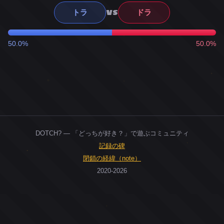
VS
トラ
ドラ
50.0%
50.0%
DOTCH? — 「どっちが好き？」で遊ぶコミュニティ
記録の碑
閉鎖の経緯（note）
2020-2026
0
ユーザー
人
0
投票お題
件