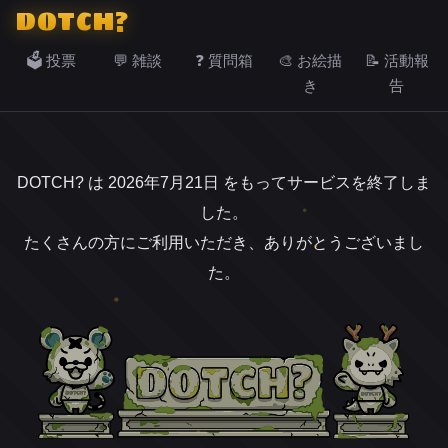
DOTCH?
🗳️ 投票
💬 雑談
❓ 質問箱
🎨 お絵描
📝 活動報
き
告
DOTCH? は 2026年7月21日 をもってサービスを終了しま
した。
たくさんの方にご利用いただき、ありがとうございまし
た。