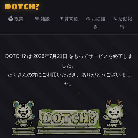
DOTCH?
🗳️ 投票
💬 雑談
❓ 質問箱
🎨 お絵描
📝 活動報
き
告
DOTCH? は 2026年7月21日 をもってサービスを終了しま
した。
たくさんの方にご利用いただき、ありがとうございまし
た。