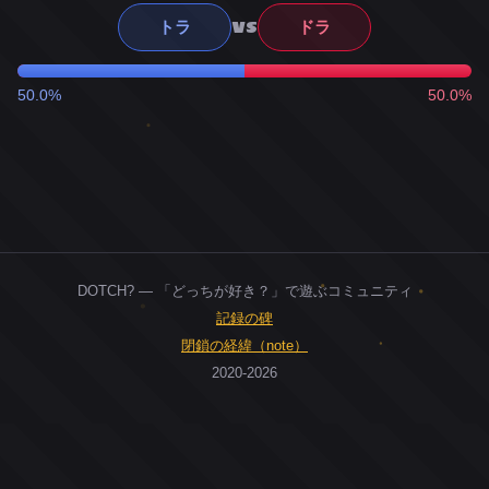
VS
トラ
ドラ
50.0%
50.0%
DOTCH? — 「どっちが好き？」で遊ぶコミュニティ
記録の碑
閉鎖の経緯（note）
2020-2026
0
ユーザー
人
0
投票お題
件