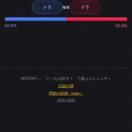
VS
トラ
ドラ
50.0%
50.0%
DOTCH? — 「どっちが好き？」で遊ぶコミュニティ
記録の碑
閉鎖の経緯（note）
2020-2026
0
ユーザー
人
0
投票お題
件