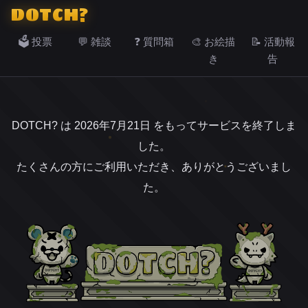
DOTCH?
🗳️ 投票
💬 雑談
❓ 質問箱
🎨 お絵描
📝 活動報
き
告
DOTCH? は 2026年7月21日 をもってサービスを終了しま
した。
たくさんの方にご利用いただき、ありがとうございまし
た。