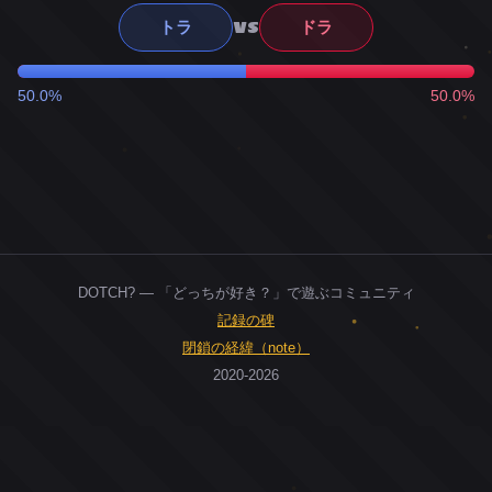
VS
トラ
ドラ
50.0%
50.0%
DOTCH? — 「どっちが好き？」で遊ぶコミュニティ
記録の碑
閉鎖の経緯（note）
2020-2026
0
ユーザー
人
0
投票お題
件