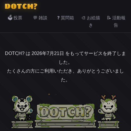
DOTCH?
🗳️ 投票
💬 雑談
❓ 質問箱
🎨 お絵描
📝 活動報
き
告
DOTCH? は 2026年7月21日 をもってサービスを終了しま
した。
たくさんの方にご利用いただき、ありがとうございまし
た。