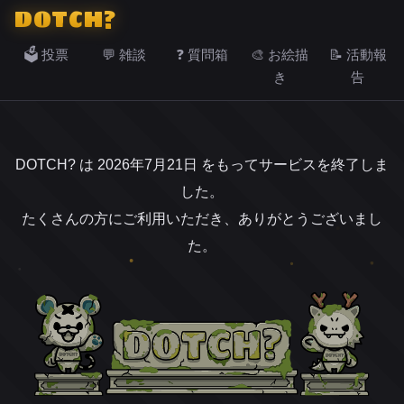
DOTCH?
🗳️ 投票
💬 雑談
❓ 質問箱
🎨 お絵描
📝 活動報
き
告
DOTCH? は 2026年7月21日 をもってサービスを終了しま
した。
たくさんの方にご利用いただき、ありがとうございまし
た。