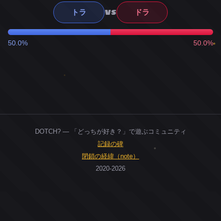
VS
トラ
ドラ
50.0%
50.0%
DOTCH? — 「どっちが好き？」で遊ぶコミュニティ
記録の碑
閉鎖の経緯（note）
2020-2026
0
ユーザー
人
0
投票お題
件