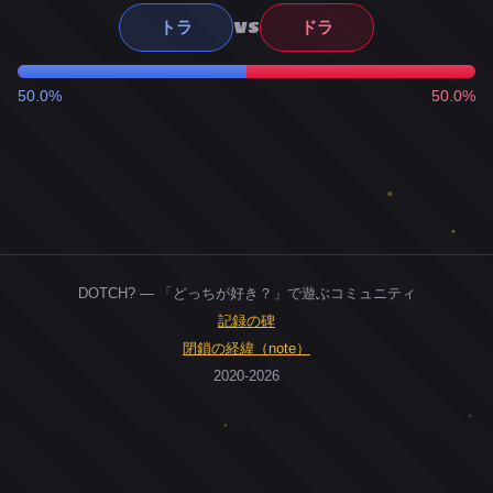
VS
トラ
ドラ
50.0%
50.0%
DOTCH? — 「どっちが好き？」で遊ぶコミュニティ
記録の碑
閉鎖の経緯（note）
2020-2026
0
ユーザー
人
0
投票お題
件