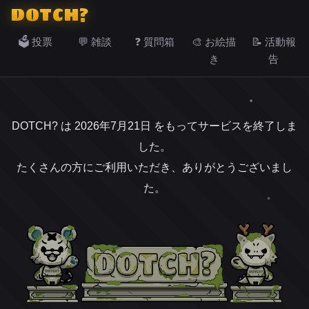
DOTCH?
🗳️ 投票
💬 雑談
❓ 質問箱
🎨 お絵描
📝 活動報
き
告
DOTCH? は 2026年7月21日 をもってサービスを終了しま
した。
たくさんの方にご利用いただき、ありがとうございまし
た。