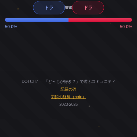
VS
トラ
ドラ
50.0%
50.0%
DOTCH? — 「どっちが好き？」で遊ぶコミュニティ
記録の碑
閉鎖の経緯（note）
2020-2026
0
ユーザー
人
0
投票お題
件