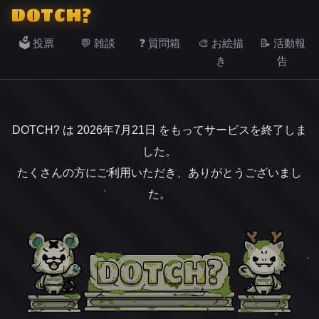
DOTCH?
🗳️ 投票
💬 雑談
❓ 質問箱
🎨 お絵描
📝 活動報
き
告
DOTCH? は 2026年7月21日 をもってサービスを終了しま
した。
たくさんの方にご利用いただき、ありがとうございまし
た。