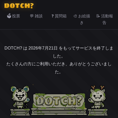
DOTCH?
🗳️ 投票
💬 雑談
❓ 質問箱
🎨 お絵描
📝 活動報
き
告
DOTCH? は 2026年7月21日 をもってサービスを終了しま
した。
たくさんの方にご利用いただき、ありがとうございまし
た。