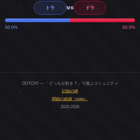
VS
トラ
ドラ
50.0%
50.0%
DOTCH? — 「どっちが好き？」で遊ぶコミュニティ
記録の碑
閉鎖の経緯（note）
2020-2026
0
ユーザー
人
0
投票お題
件