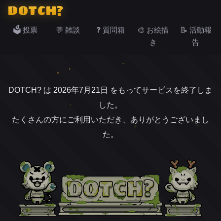
DOTCH?
🗳️ 投票
💬 雑談
❓ 質問箱
🎨 お絵描
📝 活動報
き
告
DOTCH? は 2026年7月21日 をもってサービスを終了しま
した。
たくさんの方にご利用いただき、ありがとうございまし
た。