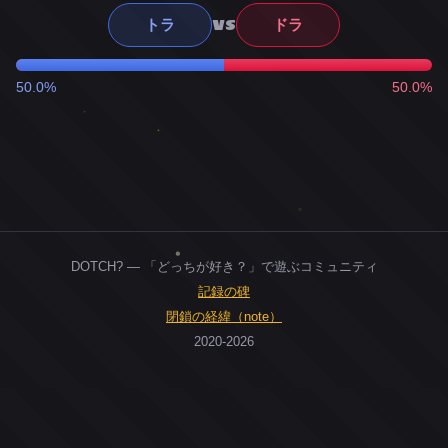
VS
トラ
ドラ
50.0%
50.0%
DOTCH? — 「どっちが好き？」で遊ぶコミュニティ
記録の碑
閉鎖の経緯（note）
2020-2026
0
ユーザー
人
0
投票お題
件