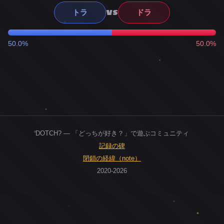
VS
トラ
ドラ
50.0%
50.0%
DOTCH? — 「どっちが好き？」で遊ぶコミュニティ
記録の碑
閉鎖の経緯（note）
2020-2026
0
ユーザー
人
0
投票お題
件