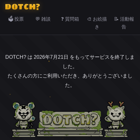
DOTCH?
🗳️ 投票
💬 雑談
❓ 質問箱
🎨 お絵描
📝 活動報
き
告
DOTCH? は 2026年7月21日 をもってサービスを終了しま
した。
たくさんの方にご利用いただき、ありがとうございまし
た。