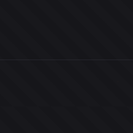
0
ユーザー
人
0
投票お題
件
0
投票
票