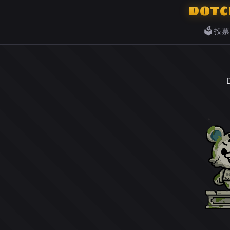
DOTC
🗳️ 投票