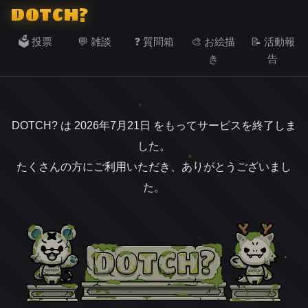
DOTCH?
🗳️ 投票
💬 雑談
❓ 質問箱
🎨 お絵描
📝 活動報
き
告
DOTCH? は 2026年7月21日 をもってサービスを終了しま
した。
たくさんの方にご利用いただき、ありがとうございまし
た。