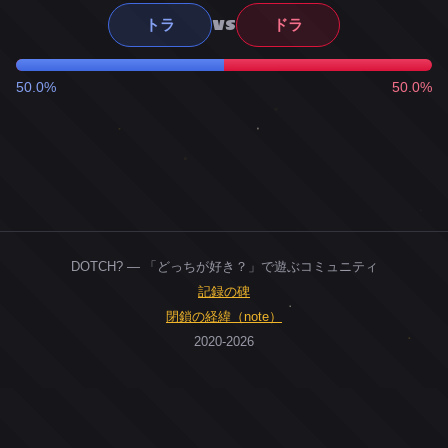
VS
トラ
ドラ
50.0%
50.0%
DOTCH? — 「どっちが好き？」で遊ぶコミュニティ
記録の碑
閉鎖の経緯（note）
2020-2026
0
ユーザー
人
0
投票お題
件