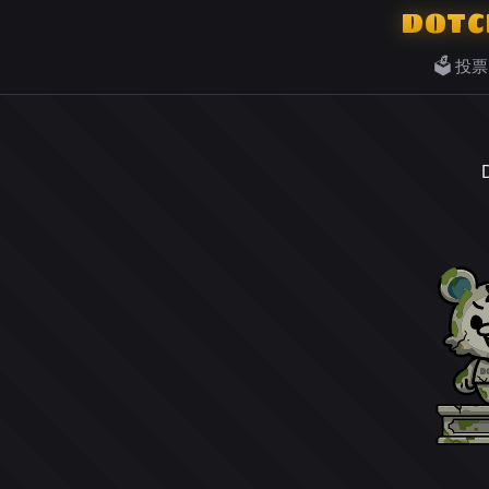
DOTC
🗳️ 投票