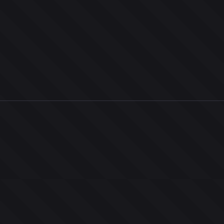
0
ユーザー
人
0
投票お題
件
0
投票
票