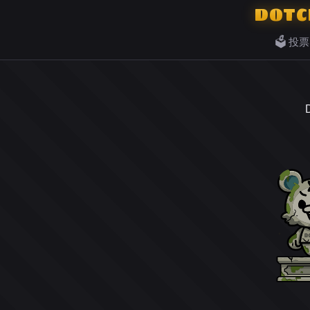
DOTC
🗳️ 投票