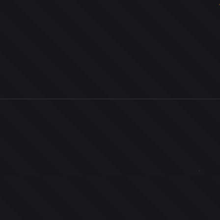
0
ユーザー
人
0
投票お題
件
0
投票
票