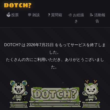
DOTCH?
🗳️ 投票
💬 雑談
❓ 質問箱
🎨 お絵描
📝 活動報
き
告
DOTCH? は 2026年7月21日 をもってサービスを終了しま
した。
たくさんの方にご利用いただき、ありがとうございまし
た。