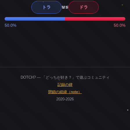
VS
トラ
ドラ
50.0%
50.0%
DOTCH? — 「どっちが好き？」で遊ぶコミュニティ
記録の碑
閉鎖の経緯（note）
2020-2026
0
ユーザー
人
0
投票お題
件