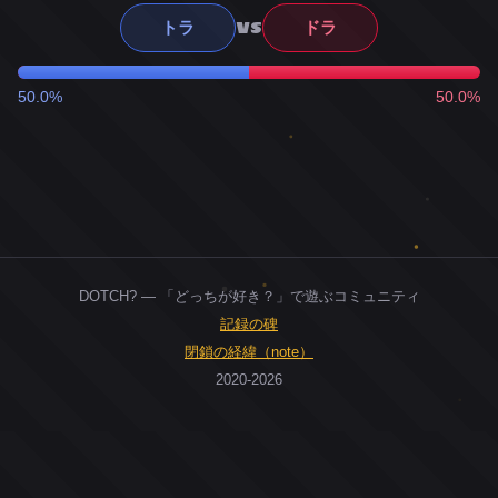
VS
トラ
ドラ
50.0%
50.0%
DOTCH? — 「どっちが好き？」で遊ぶコミュニティ
記録の碑
閉鎖の経緯（note）
2020-2026
0
ユーザー
人
0
投票お題
件