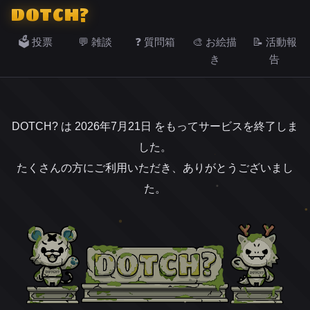
DOTCH?
🗳️ 投票
💬 雑談
❓ 質問箱
🎨 お絵描
📝 活動報
き
告
DOTCH? は 2026年7月21日 をもってサービスを終了しま
した。
たくさんの方にご利用いただき、ありがとうございまし
た。