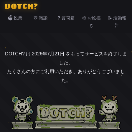
DOTCH?
🗳️ 投票
💬 雑談
❓ 質問箱
🎨 お絵描
📝 活動報
き
告
DOTCH? は 2026年7月21日 をもってサービスを終了しま
した。
たくさんの方にご利用いただき、ありがとうございまし
た。