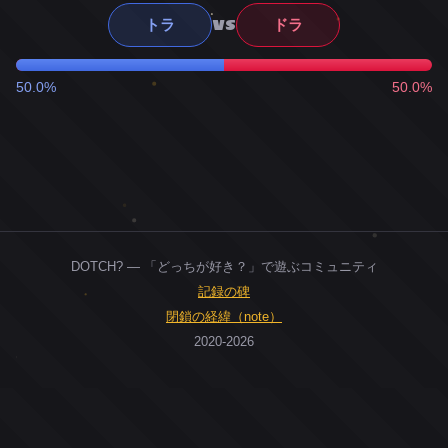
VS
トラ
ドラ
50.0%
50.0%
DOTCH? — 「どっちが好き？」で遊ぶコミュニティ
記録の碑
閉鎖の経緯（note）
2020-2026
0
ユーザー
人
0
投票お題
件