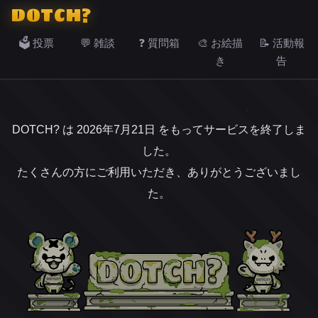
DOTCH?
🗳️ 投票
💬 雑談
❓ 質問箱
🎨 お絵描
📝 活動報
き
告
DOTCH? は 2026年7月21日 をもってサービスを終了しま
した。
たくさんの方にご利用いただき、ありがとうございまし
た。