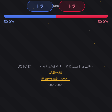
VS
トラ
ドラ
50.0%
50.0%
DOTCH? — 「どっちが好き？」で遊ぶコミュニティ
記録の碑
閉鎖の経緯（note）
2020-2026
0
ユーザー
人
0
投票お題
件