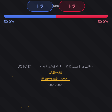
VS
トラ
ドラ
50.0%
50.0%
DOTCH? — 「どっちが好き？」で遊ぶコミュニティ
記録の碑
閉鎖の経緯（note）
2020-2026
0
ユーザー
人
0
投票お題
件