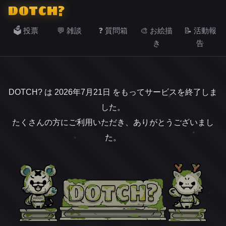
DOTCH?
🗳️ 投票
💬 雑談
❓ 質問箱
🎨 お絵描
📝 活動報
き
告
DOTCH? は 2026年7月21日 をもってサービスを終了しま
した。
たくさんの方にご利用いただき、ありがとうございまし
た。