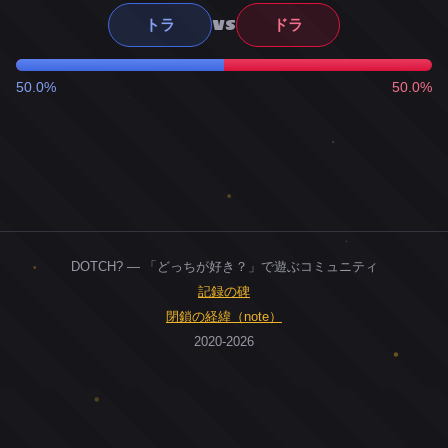
VS
トラ
ドラ
50.0%
50.0%
DOTCH? — 「どっちが好き？」で遊ぶコミュニティ
記録の碑
閉鎖の経緯（note）
2020-2026
0
ユーザー
人
0
投票お題
件