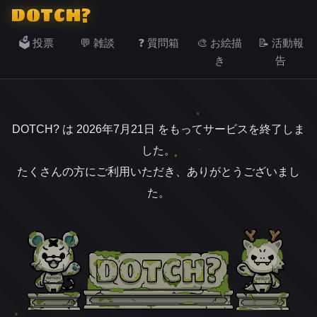
DOTCH?
🗳️ 投票
💬 雑談
❓ 質問箱
🎨 お絵描
📝 活動報
き
告
DOTCH? は 2026年7月21日 をもってサービスを終了しま
した。
たくさんの方にご利用いただき、ありがとうございまし
た。