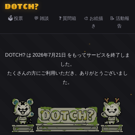
DOTCH?
🗳️ 投票
💬 雑談
❓ 質問箱
🎨 お絵描
📝 活動報
き
告
DOTCH? は 2026年7月21日 をもってサービスを終了しま
した。
たくさんの方にご利用いただき、ありがとうございまし
た。