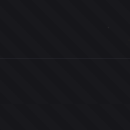
0
ユーザー
人
0
投票お題
件
0
投票
票