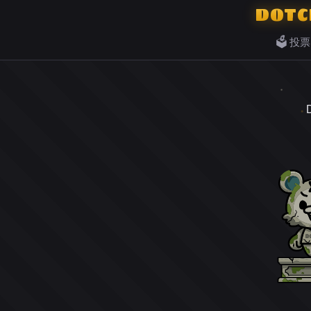
DOTC
🗳️ 投票