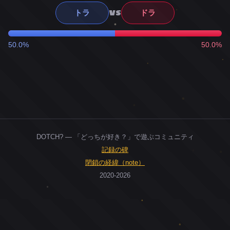
VS
トラ
ドラ
50.0%
50.0%
DOTCH? — 「どっちが好き？」で遊ぶコミュニティ
記録の碑
閉鎖の経緯（note）
2020-2026
0
ユーザー
人
0
投票お題
件