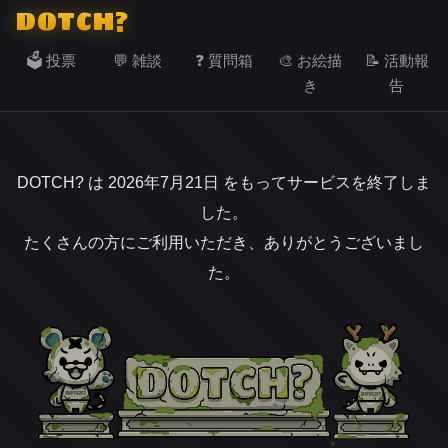
DOTCH?
🗳️ 投票
💬 雑談
❓ 質問箱
🎨 お絵描
📝 活動報
き
告
DOTCH? は 2026年7月21日 をもってサービスを終了しま
した。
たくさんの方にご利用いただき、ありがとうございまし
た。