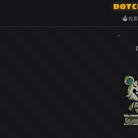
DOTC
🗳️ 投票