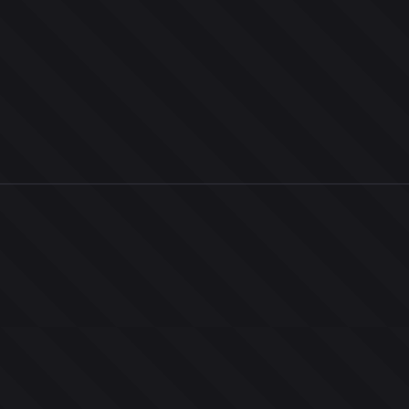
0
ユーザー
人
0
投票お題
件
0
投票
票