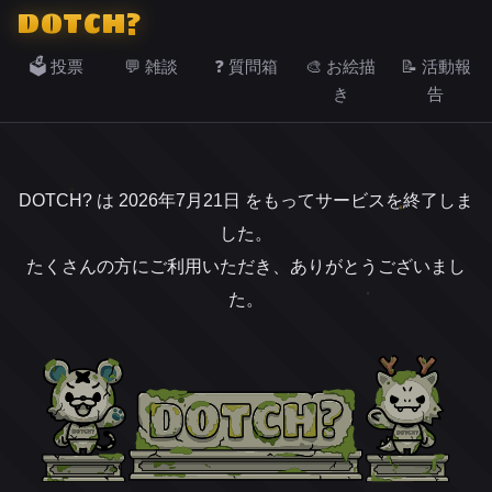
DOTCH?
🗳️ 投票
💬 雑談
❓ 質問箱
🎨 お絵描
📝 活動報
き
告
DOTCH? は 2026年7月21日 をもってサービスを終了しま
した。
たくさんの方にご利用いただき、ありがとうございまし
た。