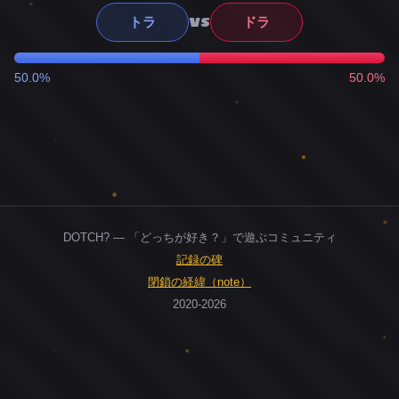
VS
トラ
ドラ
50.0%
50.0%
DOTCH? — 「どっちが好き？」で遊ぶコミュニティ
記録の碑
閉鎖の経緯（note）
2020-2026
0
ユーザー
人
0
投票お題
件