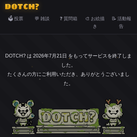
DOTCH?
🗳️ 投票
💬 雑談
❓ 質問箱
🎨 お絵描
📝 活動報
き
告
DOTCH? は 2026年7月21日 をもってサービスを終了しま
した。
たくさんの方にご利用いただき、ありがとうございまし
た。