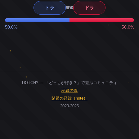
VS
トラ
ドラ
50.0%
50.0%
DOTCH? — 「どっちが好き？」で遊ぶコミュニティ
記録の碑
閉鎖の経緯（note）
2020-2026
0
ユーザー
人
0
投票お題
件