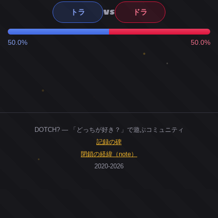
VS
トラ
ドラ
50.0%
50.0%
DOTCH? — 「どっちが好き？」で遊ぶコミュニティ
記録の碑
閉鎖の経緯（note）
2020-2026
0
ユーザー
人
0
投票お題
件