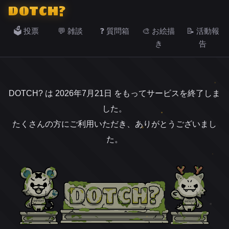
DOTCH?
🗳️ 投票
💬 雑談
❓ 質問箱
🎨 お絵描
📝 活動報
き
告
DOTCH? は 2026年7月21日 をもってサービスを終了しま
した。
たくさんの方にご利用いただき、ありがとうございまし
た。