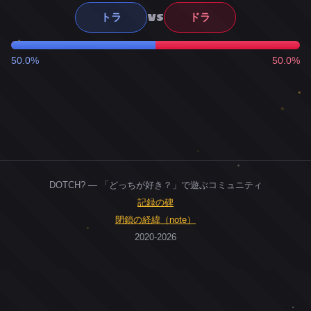
VS
トラ
ドラ
50.0%
50.0%
DOTCH? — 「どっちが好き？」で遊ぶコミュニティ
記録の碑
閉鎖の経緯（note）
2020-2026
0
ユーザー
人
0
投票お題
件