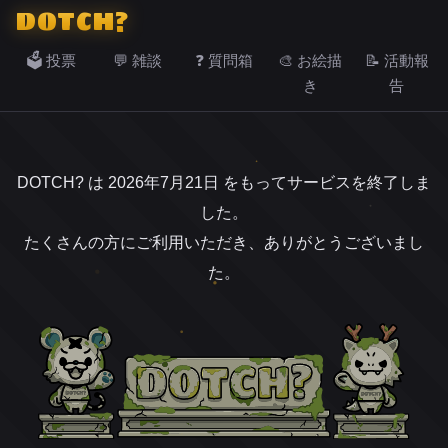
DOTCH?
🗳️ 投票
💬 雑談
❓ 質問箱
🎨 お絵描
📝 活動報
き
告
DOTCH? は 2026年7月21日 をもってサービスを終了しま
した。
たくさんの方にご利用いただき、ありがとうございまし
た。