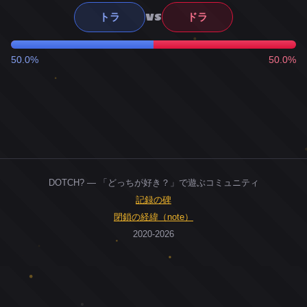
VS
トラ
ドラ
50.0%
50.0%
DOTCH? — 「どっちが好き？」で遊ぶコミュニティ
記録の碑
閉鎖の経緯（note）
2020-2026
0
ユーザー
人
0
投票お題
件