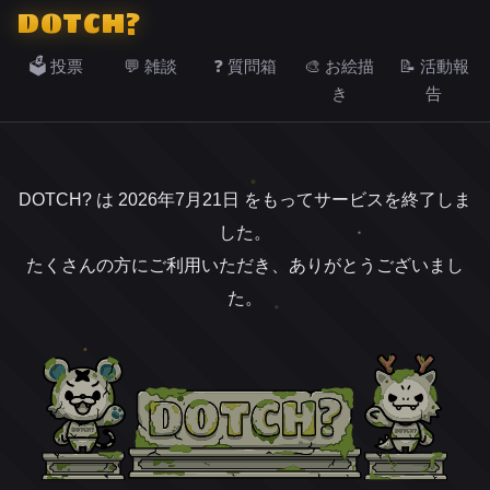
DOTCH?
🗳️ 投票
💬 雑談
❓ 質問箱
🎨 お絵描
📝 活動報
き
告
DOTCH? は 2026年7月21日 をもってサービスを終了しま
した。
たくさんの方にご利用いただき、ありがとうございまし
た。