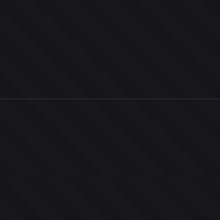
0
ユーザー
人
0
投票お題
件
0
投票
票