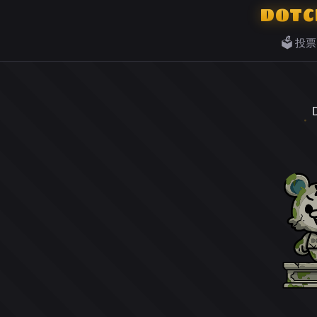
DOTC
🗳️ 投票