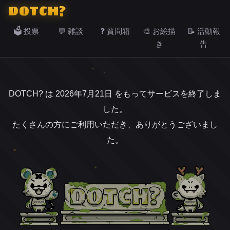
DOTCH?
🗳️ 投票
💬 雑談
❓ 質問箱
🎨 お絵描
📝 活動報
き
告
DOTCH? は 2026年7月21日 をもってサービスを終了しま
した。
たくさんの方にご利用いただき、ありがとうございまし
た。