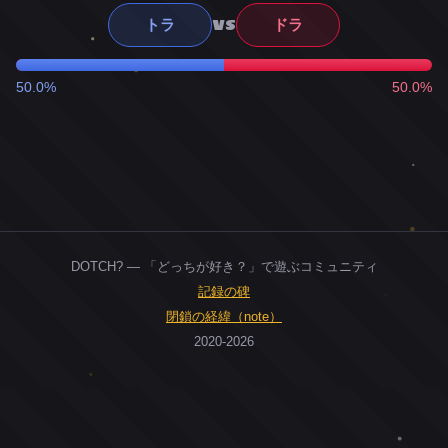
VS
トラ
ドラ
50.0%
50.0%
DOTCH? — 「どっちが好き？」で遊ぶコミュニティ
記録の碑
閉鎖の経緯（note）
2020-2026
0
ユーザー
人
0
投票お題
件