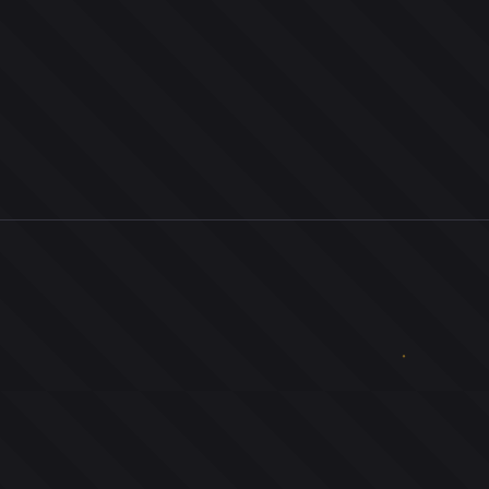
0
ユーザー
人
0
投票お題
件
0
投票
票