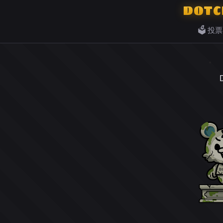
DOTC
🗳️ 投票