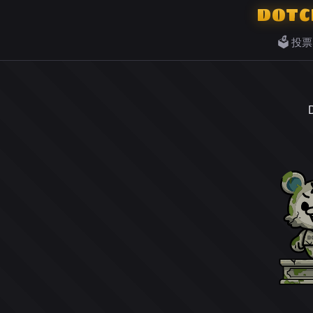
DOTC
🗳️ 投票