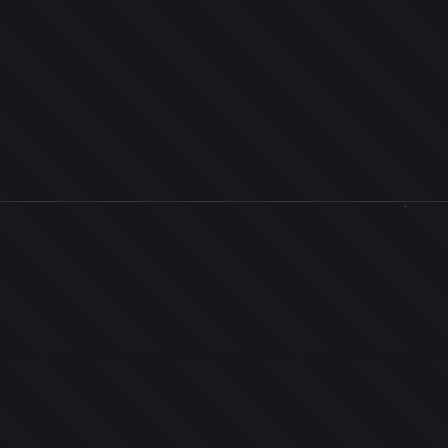
0
ユーザー
人
0
投票お題
件
0
投票
票