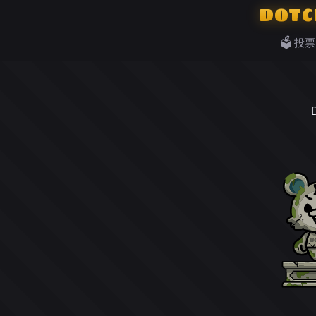
DOTC
🗳️ 投票