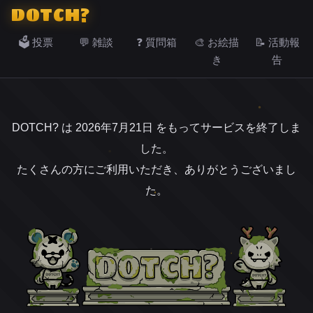
DOTCH?
🗳️ 投票
💬 雑談
❓ 質問箱
🎨 お絵描
📝 活動報
き
告
DOTCH? は 2026年7月21日 をもってサービスを終了しま
した。
たくさんの方にご利用いただき、ありがとうございまし
た。