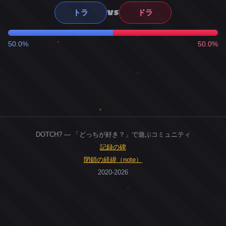
VS
トラ
ドラ
50.0%
50.0%
DOTCH? — 「どっちが好き？」で遊ぶコミュニティ
記録の碑
閉鎖の経緯（note）
2020-2026
0
ユーザー
人
0
投票お題
件