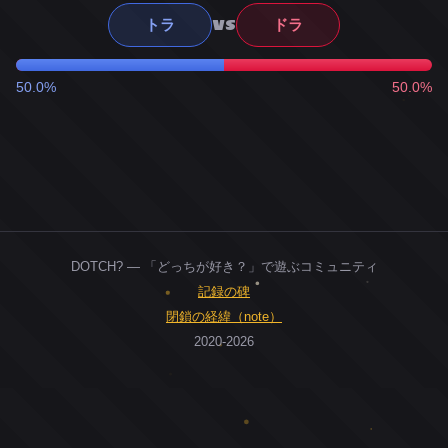
VS
トラ
ドラ
50.0%
50.0%
DOTCH? — 「どっちが好き？」で遊ぶコミュニティ
記録の碑
閉鎖の経緯（note）
2020-2026
0
ユーザー
人
0
投票お題
件