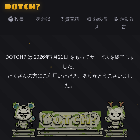
DOTCH?
🗳️ 投票
💬 雑談
❓ 質問箱
🎨 お絵描
📝 活動報
き
告
DOTCH? は 2026年7月21日 をもってサービスを終了しま
した。
たくさんの方にご利用いただき、ありがとうございまし
た。