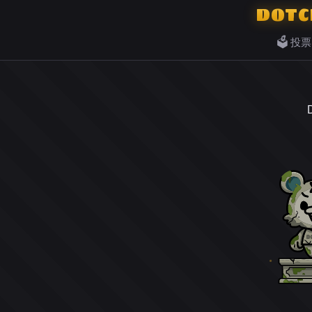
DOTC
🗳️ 投票