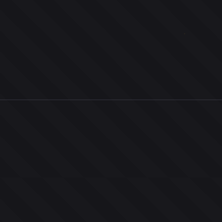
0
ユーザー
人
0
投票お題
件
0
投票
票