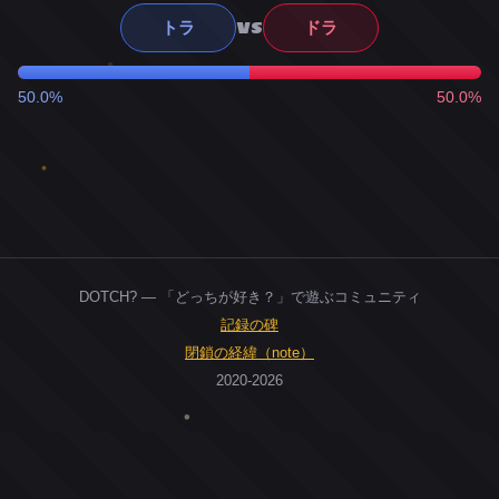
VS
トラ
ドラ
50.0%
50.0%
DOTCH? — 「どっちが好き？」で遊ぶコミュニティ
記録の碑
閉鎖の経緯（note）
2020-2026
0
ユーザー
人
0
投票お題
件