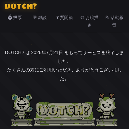
DOTCH?
🗳️ 投票
💬 雑談
❓ 質問箱
🎨 お絵描
📝 活動報
き
告
DOTCH? は 2026年7月21日 をもってサービスを終了しま
した。
たくさんの方にご利用いただき、ありがとうございまし
た。