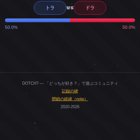
VS
トラ
ドラ
50.0%
50.0%
DOTCH? — 「どっちが好き？」で遊ぶコミュニティ
記録の碑
閉鎖の経緯（note）
2020-2026
0
ユーザー
人
0
投票お題
件