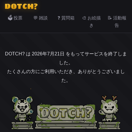
DOTCH?
🗳️ 投票
💬 雑談
❓ 質問箱
🎨 お絵描
📝 活動報
き
告
DOTCH? は 2026年7月21日 をもってサービスを終了しま
した。
たくさんの方にご利用いただき、ありがとうございまし
た。