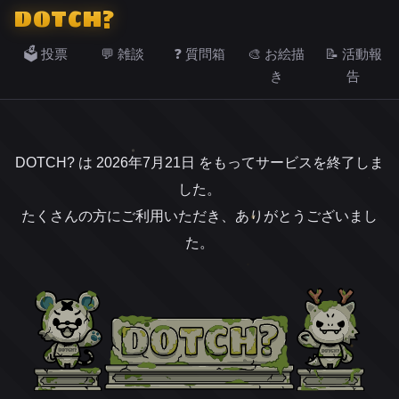
DOTCH?
🗳️ 投票
💬 雑談
❓ 質問箱
🎨 お絵描
📝 活動報
き
告
DOTCH? は 2026年7月21日 をもってサービスを終了しま
した。
たくさんの方にご利用いただき、ありがとうございまし
た。