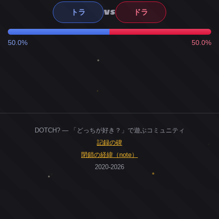
VS
トラ
ドラ
50.0%
50.0%
DOTCH? — 「どっちが好き？」で遊ぶコミュニティ
記録の碑
閉鎖の経緯（note）
2020-2026
0
ユーザー
人
0
投票お題
件